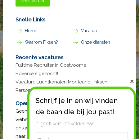
Lees verder
Snelle Links
Home
Vacatures
Waarom Fiksen?
Onze diensten
Recente vacatures
Fulltime Recruiter in Oostvoorne
Hoveniers gezocht!
Vacature Luchtkanalen Monteur bij Fiksen
Personeel
Open sollicitatie?
Geen passende vacature gevonden op de
website? Stuur gerust een open sollicitatie. Mail
"
" geeft vereiste velden aan
*
ons jouw cv en vergeet niet de functie waar je
Telefoon
naar zoekt te vermelden. Wij gaan met jouw