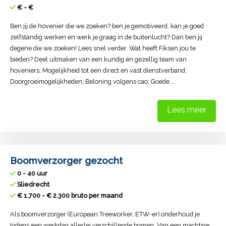
€ - €
Ben jij de hovenier die we zoeken? ben je gemotiveerd, kan je goed
zelfstandig werken en werk je graag in de buitenlucht? Dan ben jij
degene die we zoeken! Lees snel verder. Wat heeft Fiksen jou te
bieden? Deel uitmaken van een kundig én gezellig team van
hoveniers; Mogelijkheid tot een direct en vast dienstverband;
Doorgroeimogelijkheden; Beloning volgens cao; Goede …
Lees meer
Boomverzorger gezocht
0 - 40 uur
Sliedrecht
€ 1.700 - € 2.300 bruto per maand
Als boomverzorger (European Treeworker, ETW-er) onderhoud je
tijdens een werkdag allerlei verschillende bomen. Van een machtige