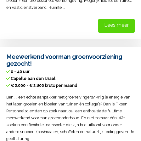
bieden? Een professionele werkomgeving; Mogelijkheid tot een direct
en vast dienstverband; Ruimte …
Lees meer
Meewerkend voorman groenvoorziening
gezocht!
0 - 40 uur
Capelle aan den IJssel
€ 2.000 - € 2.800 bruto per maand
Ben jij een echte aanpakker met groene vingers? Krijg je energie van
het laten groeien en bloeien van tuinen én collega’s? Dan is Fiksen
Personeelsdiensten op zoek naar jou: een enthousiaste fulltime
meewerkend voorman groenonderhoud. En niet zomaar één. We
zoeken een flexibele teamspeler die zijn bed uitkomt voor onder
andere snoeien, (bos)maaien, schoffelen èn natuurlijk leidinggeven. Je
geeft sturing …