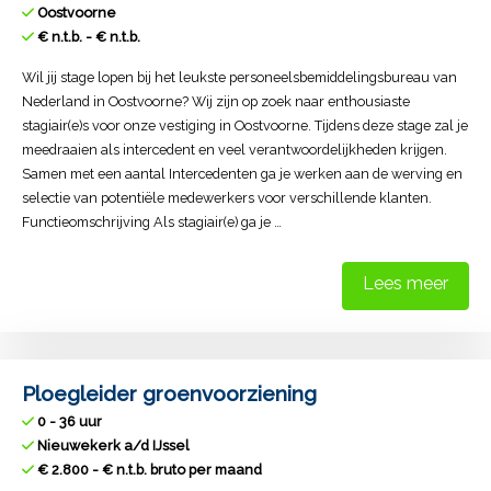
Oostvoorne
€ n.t.b. - € n.t.b.
Wil jij stage lopen bij het leukste personeelsbemiddelingsbureau van
Nederland in Oostvoorne? Wij zijn op zoek naar enthousiaste
stagiair(e)s voor onze vestiging in Oostvoorne. Tijdens deze stage zal je
meedraaien als intercedent en veel verantwoordelijkheden krijgen.
Samen met een aantal Intercedenten ga je werken aan de werving en
selectie van potentiële medewerkers voor verschillende klanten.
Functieomschrijving Als stagiair(e) ga je …
Lees meer
Ploegleider groenvoorziening
0 - 36 uur
Nieuwekerk a/d IJssel
€ 2.800 - € n.t.b. bruto per maand