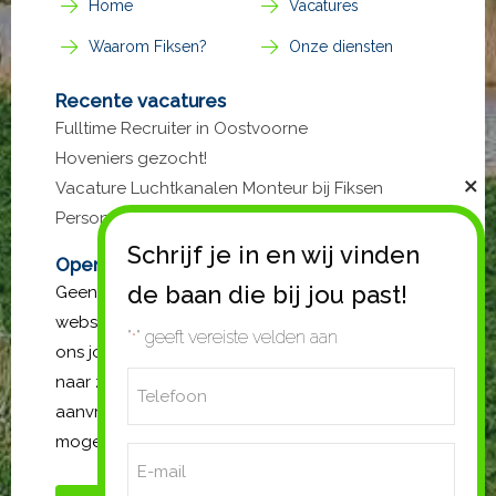
Home
Vacatures
Waarom Fiksen?
Onze diensten
Recente vacatures
Fulltime Recruiter in Oostvoorne
Hoveniers gezocht!
Vacature Luchtkanalen Monteur bij Fiksen
Personeel
Open sollicitatie?
Geen passende vacature gevonden op de
website? Stuur gerust een open sollicitatie. Mail
"
" geeft vereiste velden aan
*
ons jouw cv en vergeet niet de functie waar je
Telefoon
naar zoekt te vermelden. Wij gaan met jouw
aanvraag aan de slag en nemen zo spoedig
*
mogelijk contact met je op.
E-
mail