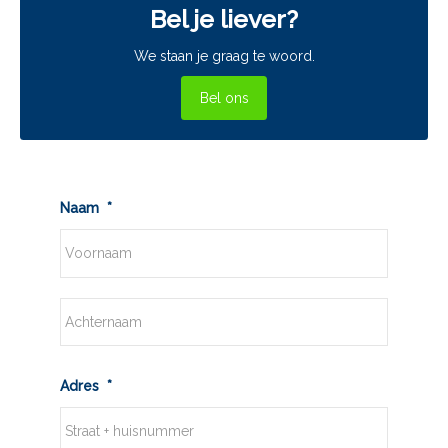
Bel je liever?
We staan je graag te woord.
Bel ons
Naam
*
Voornaam
Achternaam
Adres
*