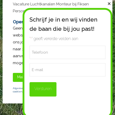
Vacature Luchtkanalen Monteur bij Fiksen
Personeel
Open sollicitatie?
Geen passende vacature gevonden op de
website? Stuur gerust een open sollicitatie. Mail
"
" geeft vereiste velden aan
*
ons jouw cv en vergeet niet de functie waar je
Telefoon
naar zoekt te vermelden. Wij gaan met jouw
aanvraag aan de slag en nemen zo spoedig
*
mogelijk contact met je op.
E-
mail
Mail ons
Bel ons
Algemene Voorwaarden
|
Privacystatement
|
Wijzig uw
cookiervoorkeuren