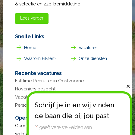
& selectie en zzp-bemiddeling.
Lees verder
Snelle Links
Home
Vacatures
Waarom Fiksen?
Onze diensten
Recente vacatures
Fulltime Recruiter in Oostvoorne
Hoveniers gezocht!
Vacature Luchtkanalen Monteur bij Fiksen
Personeel
Open sollicitatie?
Geen passende vacature gevonden op de
"
" geeft vereiste velden aan
*
website? Stuur gerust een open sollicitatie. Mail