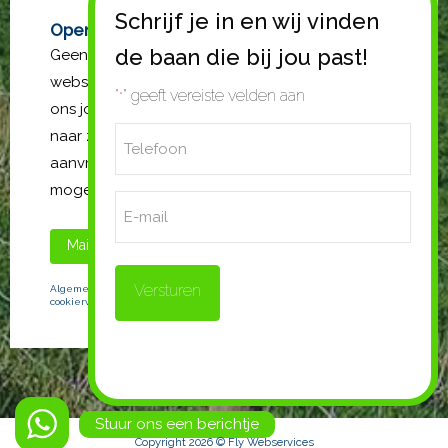
Open sollicitatie?
Geen passende vacature gevonden op de
website? Stuur gerust een open sollicitatie. Mail
"
" geeft vereiste velden aan
*
ons jouw cv en vergeet niet de functie waar je
Telefoon
naar zoekt te vermelden. Wij gaan met jouw
aanvraag aan de slag en nemen zo spoedig
*
mogelijk contact met je op.
E-
mail
Mail ons
Bel ons
Algemene Voorwaarden
|
Privacystatement
|
Wijzig uw
cookiervoorkeuren
Stuur ons een berichtje
Copyright
2026
©
Fly Webservices