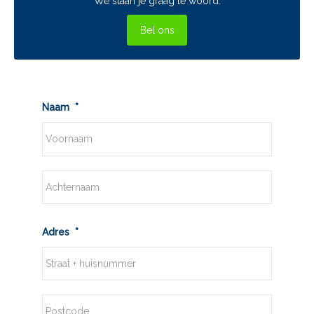
We staan je graag te woord.
Bel ons
Naam
*
Voornaam
Achternaam
Adres
*
Straat