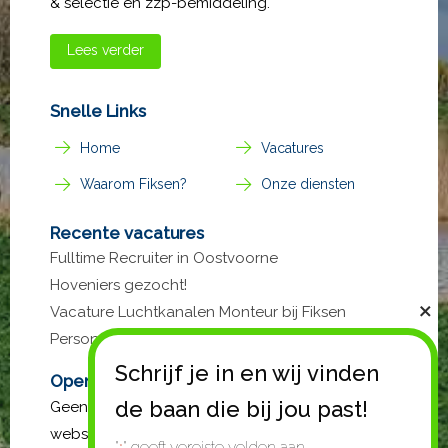
& selectie en zzp-bemiddeling.
Lees verder
Snelle Links
Home
Vacatures
Waarom Fiksen?
Onze diensten
Recente vacatures
Fulltime Recruiter in Oostvoorne
Hoveniers gezocht!
Vacature Luchtkanalen Monteur bij Fiksen
Personeel
Open sollicitatie?
Geen passende vacature gevonden op de
website? Stuur gerust een open sollicitatie. Mail
"
" geeft vereiste velden aan