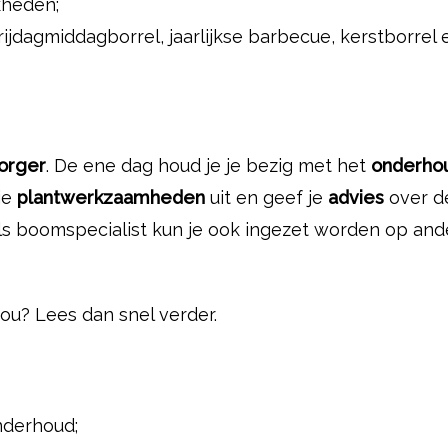
kheden;
rijdagmiddagborrel, jaarlijkse barbecue, kerstborrel e
orger
. De ene dag houd je je bezig met het
onderho
je
plantwerkzaamheden
uit en geef je
advies
over d
ls boomspecialist kun je ook ingezet worden op a
jou? Lees dan snel verder.
nderhoud;